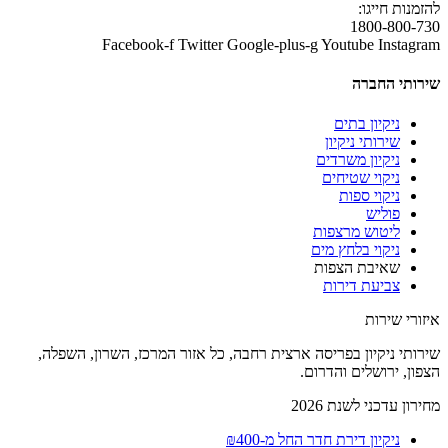
להזמנות חייגו:
1800-800-730
Facebook-f
Twitter
Google-plus-g
Youtube
Instagram
שירותי החברה
ניקיון בתים
שירותי ניקיון
ניקיון משרדים
ניקוי שטיחים
ניקוי ספות
פוליש
ליטוש מרצפות
ניקוי בלחץ מים
שאיבת הצפות
צביעת דירות
איזורי שירות
שירותי ניקיון בפריסה ארצית רחבה, כל אזור המרכז, השרון, השפלה,
הצפון, ירושלים והדרום.
מחירון עדכני לשנת 2026
ניקיון דירת חדר החל מ-₪400