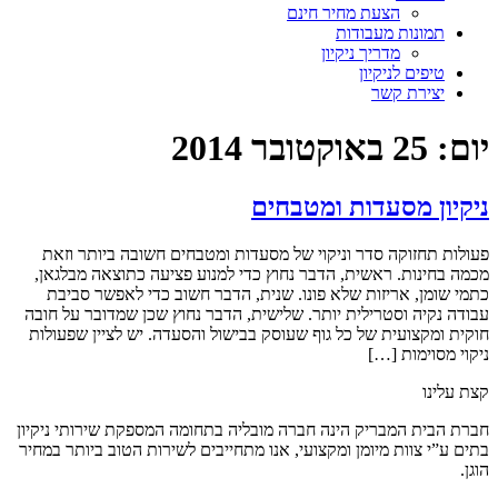
הצעת מחיר חינם
תמונות מעבודות
מדריך ניקיון
טיפים לניקיון
יצירת קשר
יום:
25 באוקטובר 2014
ניקיון מסעדות ומטבחים
פעולות תחזוקה סדר וניקוי של מסעדות ומטבחים חשובה ביותר וזאת
מכמה בחינות. ראשית, הדבר נחוץ כדי למנוע פציעה כתוצאה מבלגאן,
כתמי שומן, אריזות שלא פונו. שנית, הדבר חשוב כדי לאפשר סביבת
עבודה נקיה וסטרילית יותר. שלישית, הדבר נחוץ שכן שמדובר על חובה
חוקית ומקצועית של כל גוף שעוסק בבישול והסעדה. יש לציין שפעולות
ניקוי מסוימות […]
קצת עלינו
חברת הבית המבריק הינה חברה מובליה בתחומה המספקת שירותי ניקיון
בתים ע”י צוות מיומן ומקצועי, אנו מתחייבים לשירות הטוב ביותר במחיר
הוגן.