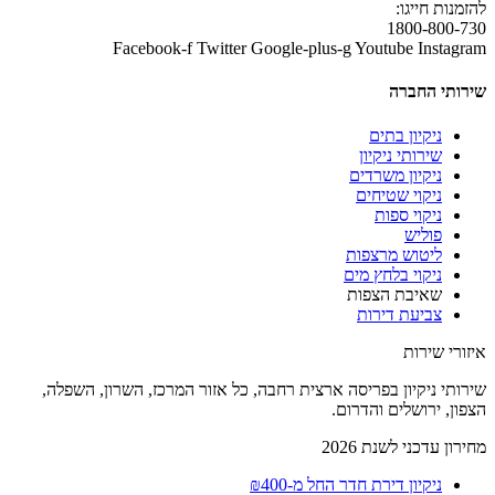
להזמנות חייגו:
1800-800-730
Facebook-f
Twitter
Google-plus-g
Youtube
Instagram
שירותי החברה
ניקיון בתים
שירותי ניקיון
ניקיון משרדים
ניקוי שטיחים
ניקוי ספות
פוליש
ליטוש מרצפות
ניקוי בלחץ מים
שאיבת הצפות
צביעת דירות
איזורי שירות
שירותי ניקיון בפריסה ארצית רחבה, כל אזור המרכז, השרון, השפלה,
הצפון, ירושלים והדרום.
מחירון עדכני לשנת 2026
ניקיון דירת חדר החל מ-₪400