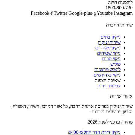
להזמנות חייגו:
1800-800-730
Facebook-f
Twitter
Google-plus-g
Youtube
Instagram
שירותי החברה
ניקיון בתים
שירותי ניקיון
ניקיון משרדים
ניקוי שטיחים
ניקוי ספות
פוליש
ליטוש מרצפות
ניקוי בלחץ מים
שאיבת הצפות
צביעת דירות
איזורי שירות
שירותי ניקיון בפריסה ארצית רחבה, כל אזור המרכז, השרון, השפלה,
הצפון, ירושלים והדרום.
מחירון עדכני לשנת 2026
ניקיון דירת חדר החל מ-₪400