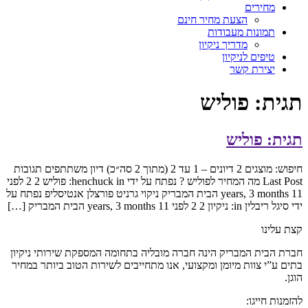
מחירים
הצעת מחיר חינם
תמונות מעבודות
מדריך ניקיון
טיפים לניקיון
יצירת קשר
תגית:
פוליש
תגית: פוליש
חיפוש: מוצגים 2 דיונים – 1 עד 2 (מתוך 2 סה״כ) דיון משתתפים תגובות
Last Post מה המחיר לפוליש ? נפתח על ידי henchuck in: פוליש 2 2 לפני
11 years, 3 months הבית המבריק ניקוי גרניט פורצלן אנטיסליפ נפתח על
ידי סיגל ריבלין in: ניקיון 2 2 לפני 11 years, 3 months הבית המבריק […]
קצת עלינו
חברת הבית המבריק הינה חברה מובליה בתחומה המספקת שירותי ניקיון
בתים ע”י צוות מיומן ומקצועי, אנו מתחייבים לשירות הטוב ביותר במחיר
הוגן.
להזמנות חייגו: