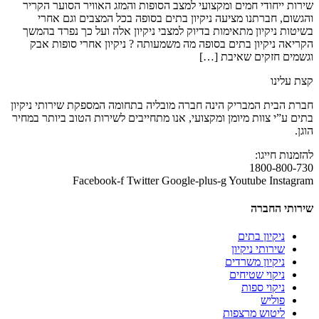
שירות ייחודי חמים ומקצועי למצב הסופות והמזג האוויר הסוער הקריר
והגשום, חברתנו מציעה ניקיון בתים בסופה בכל המצבים וגם אחרי
בשיטות ניקיון מתאימות בדיוק למצבי ניקיון אלה ועל כך נפרד בהמשך
הקריאה ניקיון בתים בסופה מה משמעותה ? ניקיון אחרי סופות אבק
וגשמים חזקים שאיבת […]
קצת עלינו
חברת הבית המבריק הינה חברה מובליה בתחומה המספקת שירותי ניקיון
בתים ע”י צוות מיומן ומקצועי, אנו מתחייבים לשירות הטוב ביותר במחיר
הוגן.
להזמנות חייגו:
1800-800-730
Facebook-f
Twitter
Google-plus-g
Youtube
Instagram
שירותי החברה
ניקיון בתים
שירותי ניקיון
ניקיון משרדים
ניקוי שטיחים
ניקוי ספות
פוליש
ליטוש מרצפות