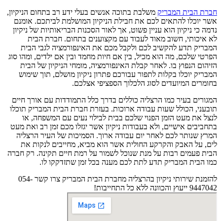
חברת הבית המבריק
משלבת בתוכה אנשים בעלי ידע רב בתחום הניקיון,
אשר יוכלו להתאים לכם את חבילת הניקיון המושלמת לביתכם. אומנם
נדמה כי ניקיון הוא עניין פשוט, אך לאור הסכנות הבריאותיות של ניקיון
לא איכותי, חשוב מאוד לעבוד עם מקצוענים בתחום. חברת הבית
המבריק תדע להקשיב לכם ולקבל מכם את האינפורמציה לגבי הבית
הפרטי שלכם, מה הוא מכיל, בין אם חיות מחמד ובין אם ילדים, ומהו סוג
הזיהום הנפוץ בו. לאחר קבלת האינפורמציה, מומחי הניקיון של הבית
המבריק יוכלו בקלות לתפור עבורכם פתרון ניקיון מושלם, תוך שימוש
בחומרים המיועדים לסוג הלכלוך הספציפי אצלכם.
המגורים בעיר כמו הרצליה כוללים בדרך כלל התמודדות עם אורך חיים
תובעני, הכולל שעות עבודה ארוכות. בעזרת חברת הבית המבריק תוכלו
לנצל את מעט הזמן הפנוי שלכם בבית לבילוי נעים עם המשפחה, או
בתחביבים אישיים, ולא בעבודות ניקיון אשר יגזלו מכם זמן רב ואת מעט
המרץ שנותר לכם לאחר יום עבודה ארוך. הסמיכות של העיר הרצליה
לים, על האבק והקרקע החולית אשר הוא מביא, מחייבים לנקות את
הבית פעמים רבות על מנת שנוכל לשמור על רמת חיים תקינה. רק חברה
כמו הבית המבריק תדע לתת לכם מענה בכל זמן שתזדקקו לו.
להזמנת שירותי ניקיון בהרצליה מחברת הבית המבריק צרו קשר 054-
9447042 ייעוץ והכוונה ללא כל התחייבות!