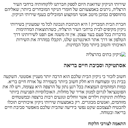
שירותי הניקיון שדואגת היום לספק חברתנו ללקוחותיה ברחבי העיר
הרצליה, ניתנים באמצעותם של חומרי הניקוי המובחרים ביותר; שאליהם
מתווספים כמובן מיטב אנשי המקצוע המובילים בענף שירותי הניקיון.
חברת הבית המבריק ! היא הכתובת הנכונה לכל מי שמעוניין בשירותי
ניקיון מקיפים לבית ברחבי העיר הרצליה, כשהתוצאות המדהימות
מדברות בכל פעם בעד עצמן. אין זה משנה אם תפנו לשירותינו דרך
הטלפון או דרך אתר האינטרנט שלנו, תקבלו במהרה את השירות
האיכותי והטוב ביותר מכל הבחינות.
אסתטיקה וסביבת חיים בריאה
חשוב לזכור כי ניקיון הבית שלכם הוא הרבה יותר מעניין אסטטי. השקעה
בבית נקי ומצוחצח היא חלק חשוב ביותר בשמירה על אורח חיים בריא.
כמות המזהמים הנמצאת בכל רגע נתון על הרצפה היא עצומה, ויש לה את
הפוטנציאל לגרום למגוון אדיר של מחלות. האוכלוסיות הפגיעות ביותר
כוללות תינוקות וילדים אשר זוחלים ונוגעים רבות ברצפה ובמשטחים
מזוהמים, ואנשים מבוגרים. רק באמצעות שירותי ניקיון איכותיים תוכלו
להבטיח לעצמכם שקט נפשי בידיעה שהבית שלכם מאפשר סביבת חיים
בריאה ובטוחה.
התאמה לצורכי הלקוח