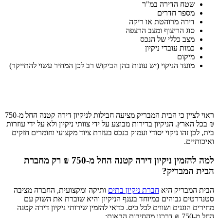
שטח הדירה במ"ר
מספר חדרים
דירה מרוהטת או ריקה
סוג הריצוף ומצב הרצפה
מצב כללי של הנכס
כמות עובדי ניקיון
מיקום
מועד הניקוי (יש עונות בהן הביקוש רב לכן המחיר עשוי להתייקר)
ראוי לציין כי הבית המבריק מציעה חבילות לניקיון דירה קטנה החל מ-750
₪ בכל הארץ. הניקיון בדירות מבוצע על ידי צוותי ניקיון ולא על ידי עוזרות
בית, לכן זהו ניקוי יסודי ועמוק בנכס בעזרת ציוד מקצועי וחומרים חזקים
ואיכותיים.
למה להזמין ניקיון דירה קטנה החל מ-750 ₪ רק מחברת
הבית המבריק?
הבית המבריק היא
חברת ניקיון בתים
ותיקה ומקצועית, החברה מציבה
סטנדרטים גבוהים במיוחד בענף הניקיון והיא שוברת את השוק עם
מחירים הוגנים ושווים לכל כיס. כדאי להזמין שירותי ניקיון דירה קטנה
החל מ-750 ₪ דרכנו מהסיבות הבאות: