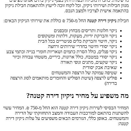
מרשימות. כחברה מובילה ובעלת ותק בענף ניקיון בתים אנחנו מציעים
מגוון חבילות ושירותי ניקיון, וכל לקוח זוכה לייעוץ ולהתאמת חבילת ניקיון
בהתאמה אישית לצרכיו ולמצב הנכס.
חבילת
ניקיון דירה קטנה
החל מ-750 ₪ כוללת את שירותי הניקיון הבאים:
ניקוי חלונות ותריסים מבחוץ ומבפנים
ניקוי והברקת ידיות, מעקות, דלתות ומשקופים
ניקוי, חיטוי והברקת כלים סניטריים בכל הבית
ניקוי יסודי וחיטוי בחדרי שירותים ורחצה
ניקוי פנלים, כולל הסרת כתמים ושאריות חומרי בנייה וכתמי צבע
ניקוי יסודי במטבח, כולל ארונות, כיריים, משטחי עבודה וכיור
ניקוי שקעים, מתגים וגופי תאורה
שאיבת אבק יסודית
שטיפה עמוקה של הרצפה והמשטחים
פוליש לרצפה (שיטת הפוליש והחומרים מותאמים לסוג הרצפה
בדירה)
מה משפיע על מחיר ניקיון דירה קטנה?
המחיר הבסיסי לשירות ניקיון דירה קטנה הוא החל מ-750 ₪. המחיר עשוי
להשתנות בהתאם למורכבות העבודה והמצב התחזוקתי של הדירה
והמשטחים. באופן כללי, הגורמים הבאים משפיעים על עלות ניקיון דירה
קטנה: