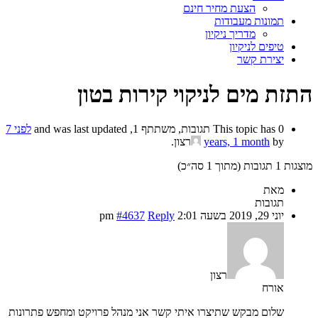
הצעת מחיר חינם
תמונות מעבודות
מדריך ניקיון
טיפים לניקיון
יצירת קשר
התזת מים לניקוי קירות בטון
This topic has 0 תגובות, משתתף 1, and was last updated
לפני 7
by
years, 1 month
רצון
.
מוצגות 1 תגובות (מתוך 1 סה״כ)
מאת
תגובות
יוני 29, 2019 בשעה 2:01 pm
Reply
#4637
רצון
אורח
שלום מבקש שתיצרו איתי קשר אני מנהל פרויקט ומחפש פתרונות