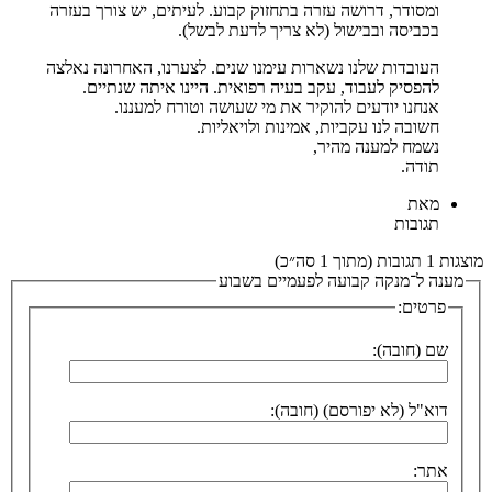
ומסודר, דרושה עזרה בתחזוק קבוע. לעיתים, יש צורך בעזרה
בכביסה ובבישול (לא צריך לדעת לבשל).
העובדות שלנו נשארות עימנו שנים. לצערנו, האחרונה נאלצה
להפסיק לעבוד, עקב בעיה רפואית. היינו איתה שנתיים.
אנחנו יודעים להוקיר את מי שעושה וטורח למעננו.
חשובה לנו עקביות, אמינות ולויאליות.
נשמח למענה מהיר,
תודה.
מאת
תגובות
מוצגות 1 תגובות (מתוך 1 סה״כ)
מענה ל־מנקה קבועה לפעמיים בשבוע
פרטים:
שם (חובה):
דוא"ל (לא יפורסם) (חובה):
אתר: