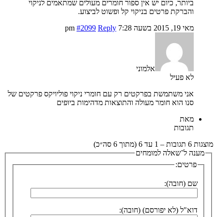
ביותר, כיום יש אין ספור חומרים מעולים שמתאמים לניקוי
והברקת פרטים בניקוי קל ופשוט לביצוע.
מאי 19, 2015 בשעה 7:28 pm
Reply
#2099
אלמוני
לא פעיל
אני משתמשת בפרקטים רק עם חומרי ניקוי פוליויקס פרקטים של
סנו הוא חומר מעולה והתוצאות מדהימות ביופים
מאת
תגובות
מוצגות 6 תגובות – 1 עד 6 (מתוך 6 סה״כ)
מענה ל־שאלה למומחים
פרטים:
שם (חובה):
דוא"ל (לא יפורסם) (חובה):